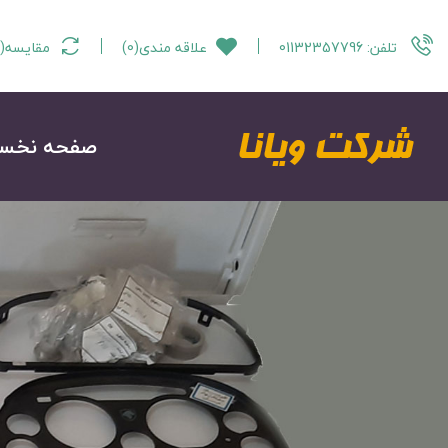
تلفن:
01132357796
علاقه مندی
(
0
)
مقایسه
(
صفحه نخس