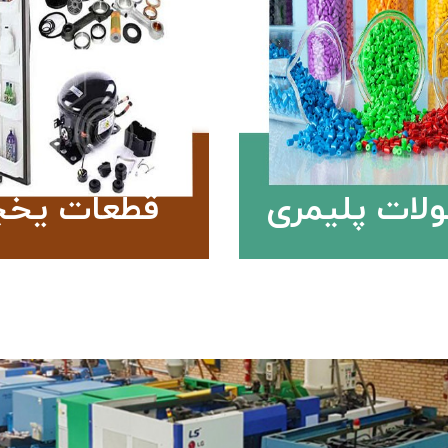
لات پلیمری
قطعات یخچ