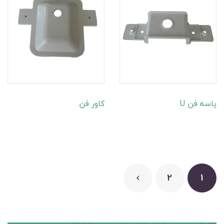
پاسه فن U
کاور فن
2
1
