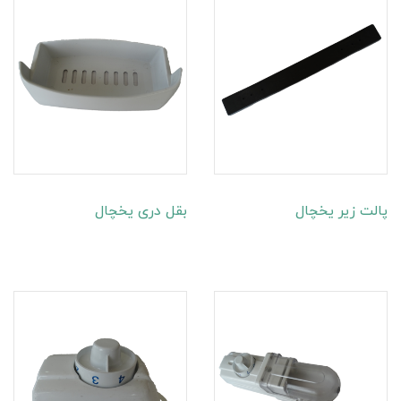
پالت زیر یخچال
بقل دری یخچال