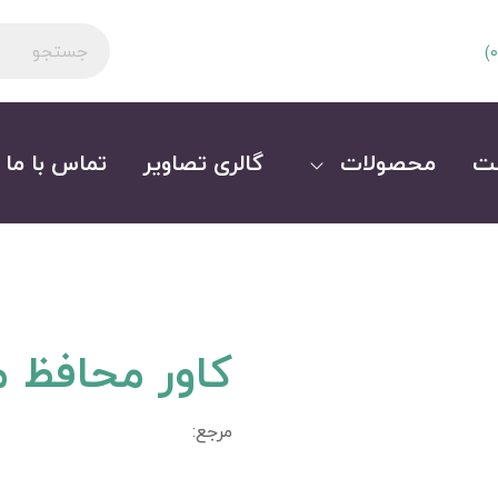
)
0
ت
محصولات
گالری تصاویر
تماس با ما
کاور محافظ م
مرجع: