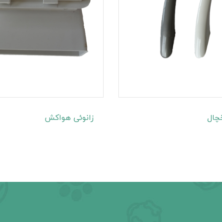
چال
زانوئی هواکش