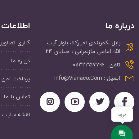
درباره ما
اطلاعات
بابل ،کمربندی امیرکلا، بلوار آیت
گالری تصاویر
الله امامی مازندرانی ، خیابان 24
درباره ما
تلفن : 01132357796
ایمیل : Info@Vianaco.Com
پرداخت امن
تماس با ما
نقشه سایت
درود