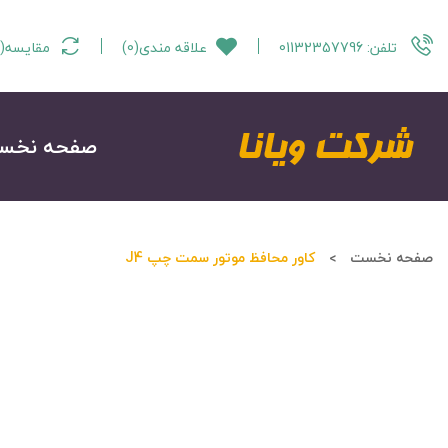
تلفن:
01132357796
علاقه مندی
(
0
)
مقایسه
(
صفحه نخس
صفحه نخست
کاور محافظ موتور سمت چپ J4