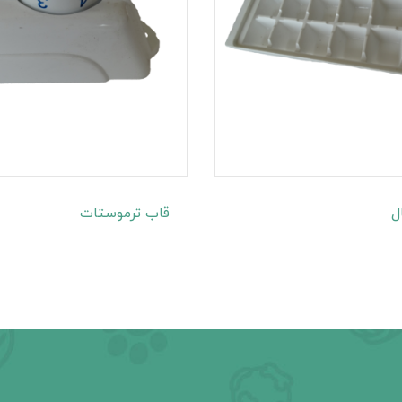
ل
قاب ترموستات