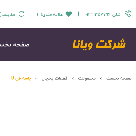
تلفن:
01132357796
علاقه مندی
(
0
)
مقایسه
(
صفحه نخس
صفحه نخست
محصولات
قطعات یخچال
پاسه فن U