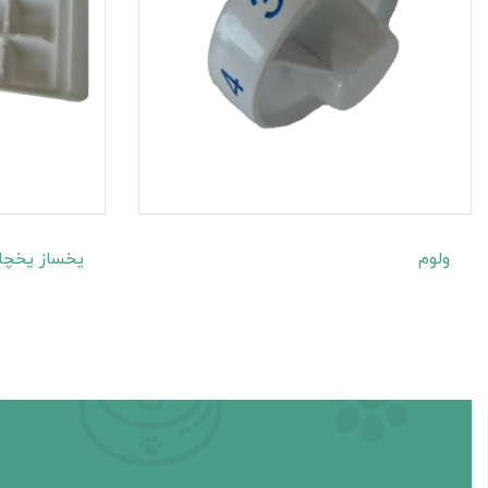
ولوم
یخساز یخچا