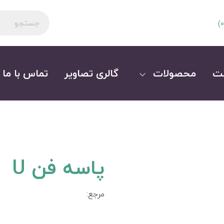
)
0
ت
محصولات
گالری تصاویر
تماس با ما
پاسه فن U
مرجع: