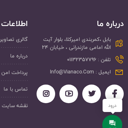
درباره ما
اطلاعات
بابل ،کمربندی امیرکلا، بلوار آیت
گالری تصاویر
الله امامی مازندرانی ، خیابان 24
درباره ما
تلفن : 01132357796
ایمیل : Info@Vianaco.Com
پرداخت امن
تماس با ما
نقشه سایت
درود