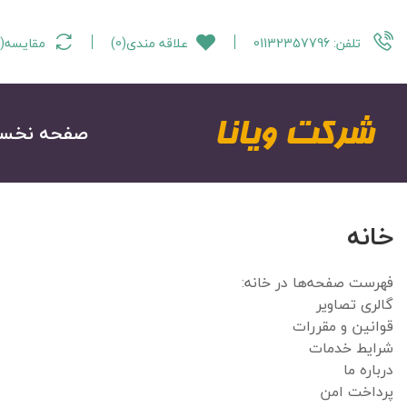
تلفن:
01132357796
علاقه مندی
(
0
)
مقایسه
(
صفحه نخس
خانه
فهرست صفحه‌ها در خانه:
گالری تصاویر
قوانین و مقررات
شرایط خدمات
درباره ما
پرداخت امن