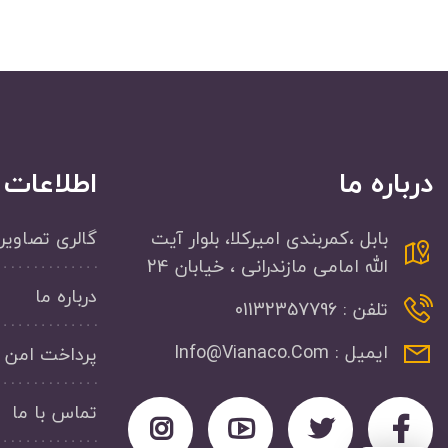
درباره ما
اطلاعات
بابل ،کمربندی امیرکلا، بلوار آیت
گالری تصاویر
الله امامی مازندرانی ، خیابان 24
درباره ما
تلفن : 01132357796
ایمیل : Info@Vianaco.Com
پرداخت امن
تماس با ما