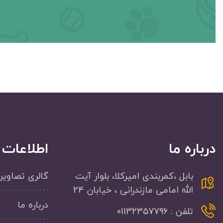
درباره ما
اطلاعات
بابل ،کمربندی امیرکلا، بلوار آیت
گالری تصاویر
الله امامی مازندرانی ، خیابان 24
درباره ما
تلفن : 01132357796