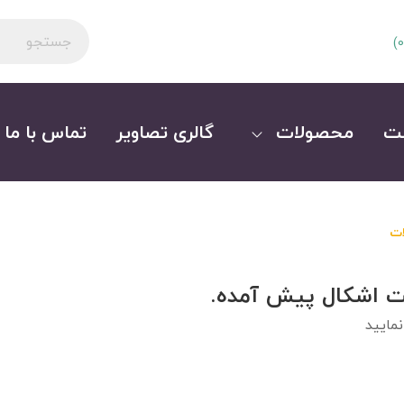
)
0
ت
محصولات
گالری تصاویر
تماس با ما
ات
ت اشکال پیش آمده.
مایید