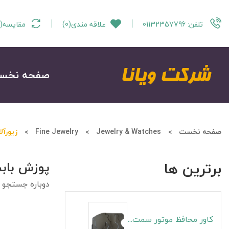
تلفن:
01132357796
علاقه مندی
(
0
)
مقایسه
(
صفحه نخس
صفحه نخست
Jewelry & Watches
Fine Jewelry
زیورآل
برترین ها
پوزش باب
دوباره جستجو ن
کاور محافظ موتور سمت راست S5