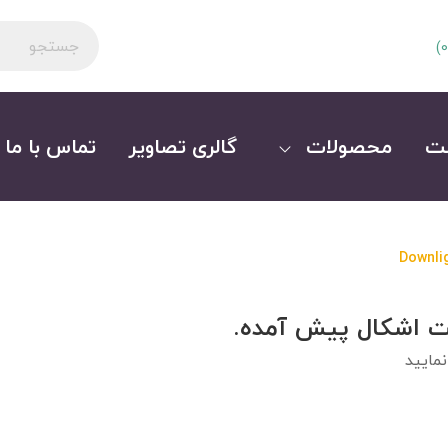
)
0
ت
محصولات
گالری تصاویر
تماس با ما
Downli
ت اشکال پیش آمده.
مایید