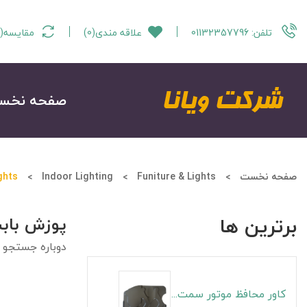
تلفن:
01132357796
علاقه مندی
(
0
)
مقایسه
(
صفحه نخس
صفحه نخست
Funiture & Lights
Indoor Lighting
ghts
برترین ها
پوزش باب
دوباره جستجو ن
کاور محافظ موتور سمت راست S5