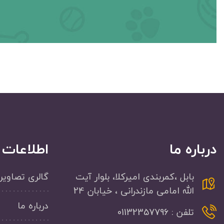
درباره ما
اطلاعات
بابل ،کمربندی امیرکلا، بلوار آیت
گالری تصاویر
الله امامی مازندرانی ، خیابان 24
درباره ما
تلفن : 01132357796