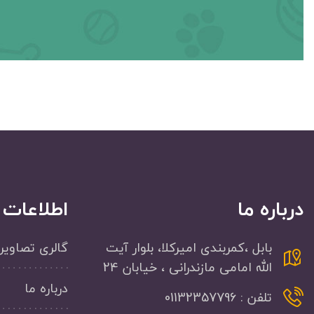
درباره ما
اطلاعات
بابل ،کمربندی امیرکلا، بلوار آیت
گالری تصاویر
الله امامی مازندرانی ، خیابان 24
درباره ما
تلفن : 01132357796