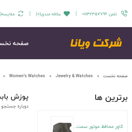
تلفن:
01132357796
علاقه مندی
(
0
)
مقایسه
(
صفحه نخس
صفحه نخست
Jewelry & Watches
Women's Watches
برترین ها
پوزش باب
دوباره جستجو ن
کاور محافظ موتور سمت راست S5