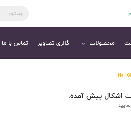
)
0
ت
محصولات
گالری تصاویر
تماس با ما
Nail Gl
ت اشکال پیش آمده.
مایید