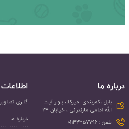
درباره ما
اطلاعات
بابل ،کمربندی امیرکلا، بلوار آیت
گالری تصاویر
الله امامی مازندرانی ، خیابان 24
درباره ما
تلفن : 01132357796