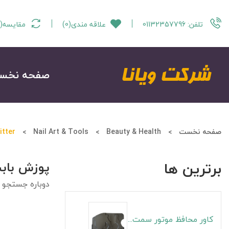
تلفن:
01132357796
علاقه مندی
(
0
)
مقایسه
(
صفحه نخس
صفحه نخست
Beauty & Health
Nail Art & Tools
itter
برترین ها
پوزش باب
دوباره جستجو ن
کاور محافظ موتور سمت راست S5