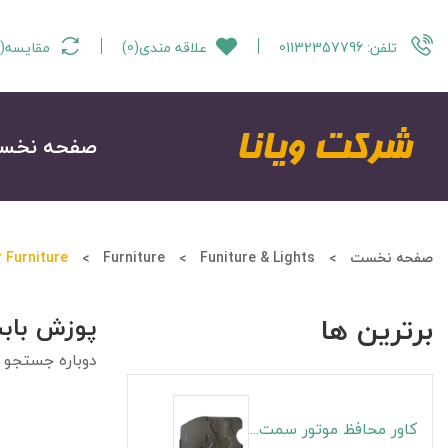
تلفن:
01132357796
علاقه مندی
(
0
)
مقایسه
(
صفحه نخس
صفحه نخست
Funiture & Lights
Furniture
 Furniture
برترین ها
پوزش باب
دوباره جستجو ن
کاور محافظ موتور سمت راست S5