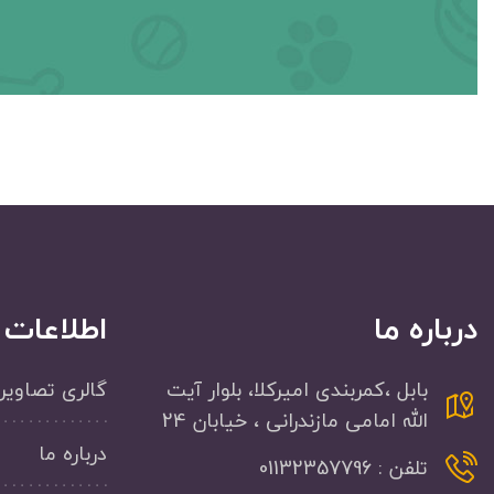
درباره ما
اطلاعات
بابل ،کمربندی امیرکلا، بلوار آیت
گالری تصاویر
الله امامی مازندرانی ، خیابان 24
درباره ما
تلفن : 01132357796