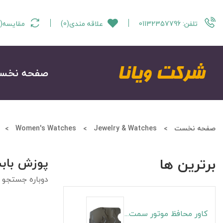
تلفن:
01132357796
علاقه مندی
(
0
)
مقایسه
(
صفحه نخس
صفحه نخست
Jewelry & Watches
Women's Watches
برترین ها
پوزش باب
دوباره جستجو ن
کاور محافظ موتور سمت راست S5