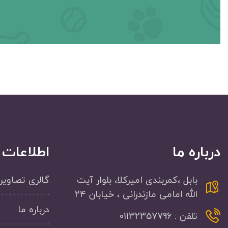
درباره ما
اطلاعات
بابل ،کمربندی امیرکلا، بلوار آیت
گالری تصاویر
الله امامی مازندرانی ، خیابان 24
درباره ما
تلفن : 01132357796