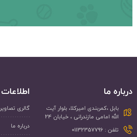
درباره ما
اطلاعات
بابل ،کمربندی امیرکلا، بلوار آیت
گالری تصاویر
الله امامی مازندرانی ، خیابان 24
درباره ما
تلفن : 01132357796