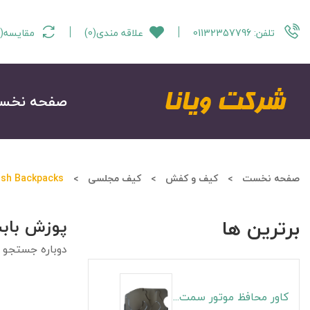
تلفن:
01132357796
علاقه مندی
(
0
)
مقایسه
(
صفحه نخس
صفحه نخست
کیف و کفش
کیف مجلسی
ish Backpacks
برترین ها
پوزش باب
دوباره جستجو ن
کاور محافظ موتور سمت راست S5