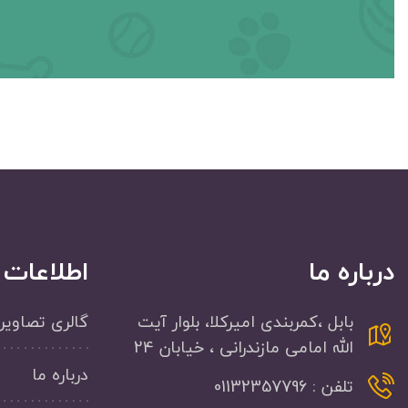
درباره ما
اطلاعات
بابل ،کمربندی امیرکلا، بلوار آیت
گالری تصاویر
الله امامی مازندرانی ، خیابان 24
درباره ما
تلفن : 01132357796