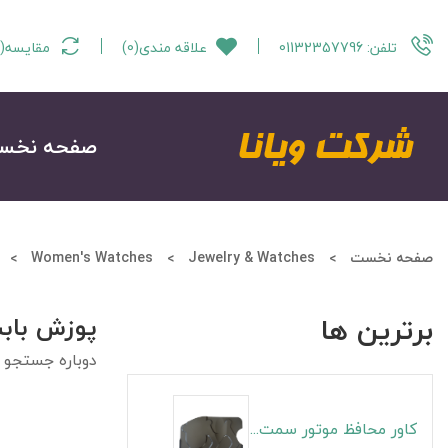
تلفن:
01132357796
علاقه مندی
(
0
)
مقایسه
(
صفحه نخس
صفحه نخست
Jewelry & Watches
Women's Watches
برترین ها
پوزش باب
دوباره جستجو ن
کاور محافظ موتور سمت راست S5